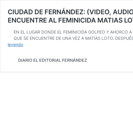
CIUDAD DE FERNÁNDEZ: (VIDEO, AUDIO
ENCUENTRE AL FEMINICIDA MATIAS L
EN EL LUGAR DONDE EL FEMINICIDA GOLPEO Y AHORCO A
QUE SE ENCUENTRE DE UNA VEZ A MATÍAS LOTO. DESPUÉS
CIUDAD
leyendo
DE
FERNÁNDEZ:
DIARIO EL EDITORIAL FERNÁNDEZ
(VIDEO,
AUDIOS),
EN
LA
TARDE
DE
AYER
VIERNES,
SE
HIZO
UNA
MARCHA