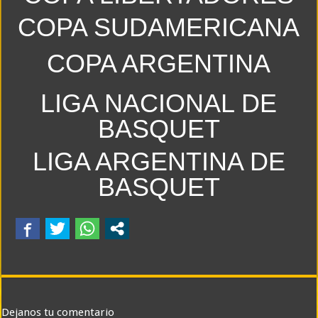
COPA SUDAMERICANA
El embajador argentino en Brasil ya está en Buenos Aires y la crisis con Lula esca
Murió a los 55 años la legisladora cordobesa «Charo» Acevedo
COPA ARGENTINA
LIGA NACIONAL DE
BASQUET
LIGA ARGENTINA DE
BASQUET
Dejanos tu comentario