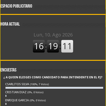
DE LUNES A VIERNES DE
ESPACIO PUBLICITARIO
06:00 A 12:00 hs
Hora actual
Encuestas
¿ A QUIEN ELEIGES COMO CANDIDATO PARA INTENDENTE EN EL PJ?
CSARLITOS SILVA
(100%, 7 Votos)
CRISTIAN DIAZ
(0%, 0 Votos)
ENRIQUE GARCIA
(0%, 0 Votos)