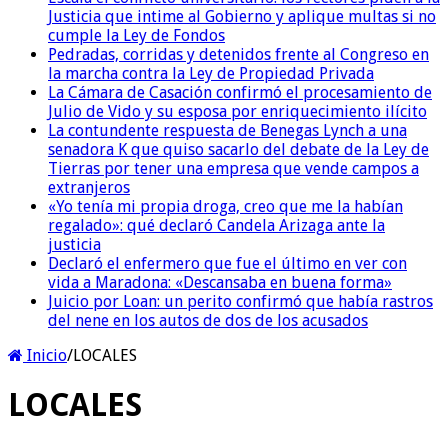
Justicia que intime al Gobierno y aplique multas si no
cumple la Ley de Fondos
Pedradas, corridas y detenidos frente al Congreso en
la marcha contra la Ley de Propiedad Privada
La Cámara de Casación confirmó el procesamiento de
Julio de Vido y su esposa por enriquecimiento ilícito
La contundente respuesta de Benegas Lynch a una
senadora K que quiso sacarlo del debate de la Ley de
Tierras por tener una empresa que vende campos a
extranjeros
«Yo tenía mi propia droga, creo que me la habían
regalado»: qué declaró Candela Arizaga ante la
justicia
Declaró el enfermero que fue el último en ver con
vida a Maradona: «Descansaba en buena forma»
Juicio por Loan: un perito confirmó que había rastros
del nene en los autos de dos de los acusados
Inicio
/
LOCALES
LOCALES