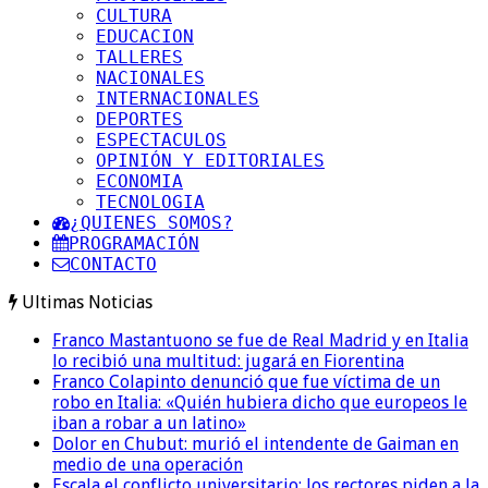
CULTURA
EDUCACION
TALLERES
NACIONALES
INTERNACIONALES
DEPORTES
ESPECTACULOS
OPINIÓN Y EDITORIALES
ECONOMIA
TECNOLOGIA
¿QUIENES SOMOS?
PROGRAMACIÓN
CONTACTO
Ultimas Noticias
Franco Mastantuono se fue de Real Madrid y en Italia
lo recibió una multitud: jugará en Fiorentina
Franco Colapinto denunció que fue víctima de un
robo en Italia: «Quién hubiera dicho que europeos le
iban a robar a un latino»
Dolor en Chubut: murió el intendente de Gaiman en
medio de una operación
Escala el conflicto universitario: los rectores piden a la