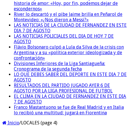
historia de amor: «Hoy, por fin, podemos dejar de
escondernos»
River lo descartó y el pibe Jaime brilla en Peñarol de
Montevideo: «¿Nos dieron a Messi?»
LAS NOTICIAS DE LA CIUDAD DE FERNANDEZ EN ESTE
DIA 7 DE AGOSTO
LAS NOTICIAS POLICIALES DEL DIA DE HOY 7 DE
AGOSTO
Flávio Bolsonaro culpó a Lula da Silva de la crisis con
Argentina y a su «política exterior ideologizada y de
confrontación»
Divisiones Inferiores de la Liga Santiagueña:
Cronograma de la segunda fecha
LO QUE DEBES SABER DEL DEPORTE EN ESTE DIA 7 DE
AGOSTO
RESULTADOS DEL PARTIDO JUGADO AYER 6 DE
AGOSTO POR LA LIGA PROFESIONAL DE FUTBOL
EL CLIMA EN LA CIUDAD DE FERNANDEZ EN ESTE DIA
7 DE AGOSTO
Franco Mastantuono se fue de Real Madrid y en Italia
lo recibió una multitud: jugará en Fiorentina
Inicio
/
LOCALES (page 4)