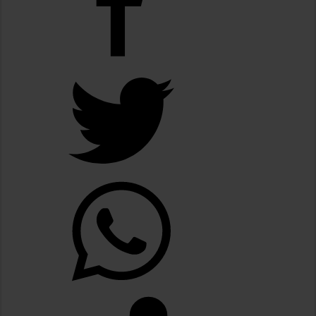
Flávio Bolsonaro culpó a Lula da Silva de la crisis con Argentina y a su «polític
Divisiones Inferiores de la Liga Santiagueña: Cronograma de la segunda fecha