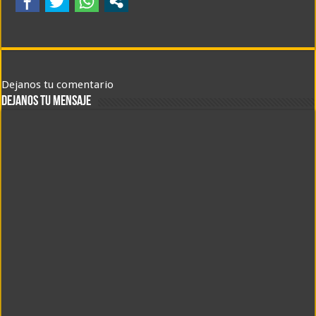
El Gobierno acusó a Lula de escalar unilateralmente el conflicto y ratificó el a
Patricia Bullrich pidió que Brasil «no se victimice» y apuntó a la intromisión pol
Dejanos tu comentario
DEJANOS TU MENSAJE