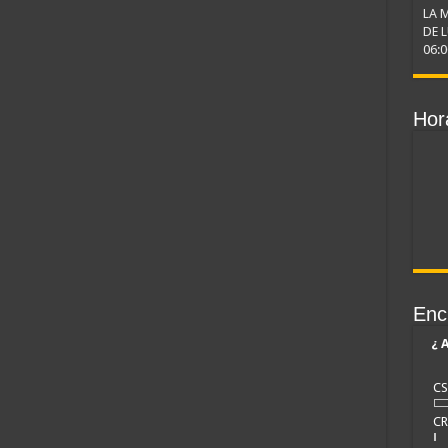
LA 
DE 
06:0
Hor
Enc
¿ 
CS
CR