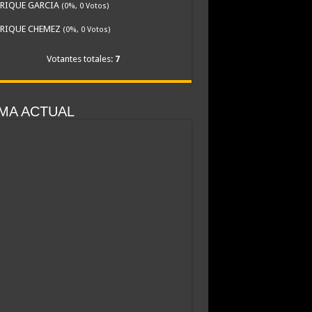
RIQUE GARCIA
(0%, 0 Votos)
RIQUE CHEMEZ
(0%, 0 Votos)
Votantes totales:
7
MA ACTUAL