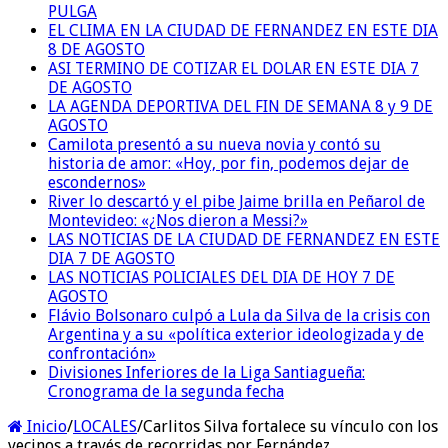
PULGA
EL CLIMA EN LA CIUDAD DE FERNANDEZ EN ESTE DIA
8 DE AGOSTO
ASI TERMINO DE COTIZAR EL DOLAR EN ESTE DIA 7
DE AGOSTO
LA AGENDA DEPORTIVA DEL FIN DE SEMANA 8 y 9 DE
AGOSTO
Camilota presentó a su nueva novia y contó su
historia de amor: «Hoy, por fin, podemos dejar de
escondernos»
River lo descartó y el pibe Jaime brilla en Peñarol de
Montevideo: «¿Nos dieron a Messi?»
LAS NOTICIAS DE LA CIUDAD DE FERNANDEZ EN ESTE
DIA 7 DE AGOSTO
LAS NOTICIAS POLICIALES DEL DIA DE HOY 7 DE
AGOSTO
Flávio Bolsonaro culpó a Lula da Silva de la crisis con
Argentina y a su «política exterior ideologizada y de
confrontación»
Divisiones Inferiores de la Liga Santiagueña:
Cronograma de la segunda fecha
Inicio
/
LOCALES
/
Carlitos Silva fortalece su vínculo con los
vecinos a través de recorridas por Fernández