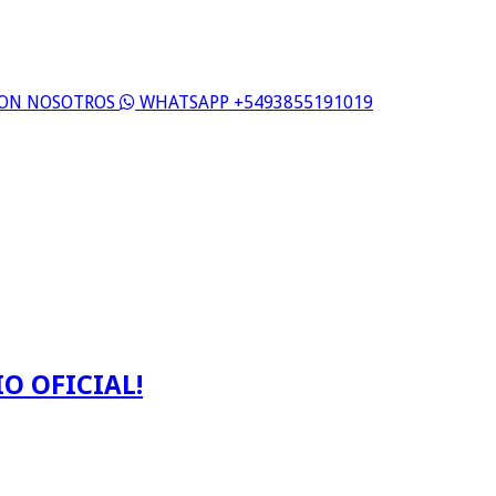
 CON NOSOTROS
WHATSAPP +5493855191019
O OFICIAL!