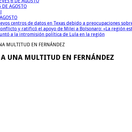
EVES 6 DE AGOSTO
6 DE AGOSTO
l
E AGOSTO
uevos centros de datos en Texas debido a preocupaciones sobr
conflicto y ratificó el apoyo de Milei a Bolsonaro: «La región
untó a la intromisión política de Lula en la región
 UNA MULTITUD EN FERNÁNDEZ
R A UNA MULTITUD EN FERNÁNDEZ