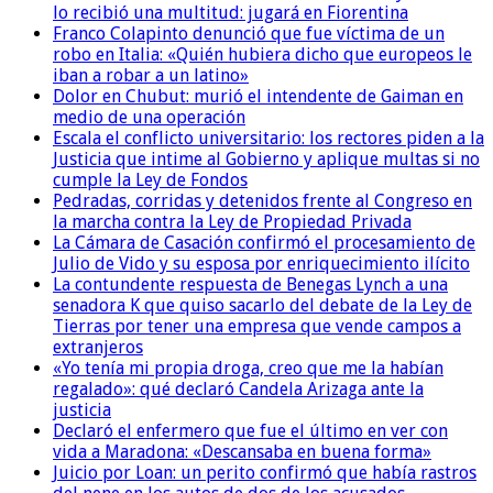
lo recibió una multitud: jugará en Fiorentina
Franco Colapinto denunció que fue víctima de un
robo en Italia: «Quién hubiera dicho que europeos le
iban a robar a un latino»
Dolor en Chubut: murió el intendente de Gaiman en
medio de una operación
Escala el conflicto universitario: los rectores piden a la
Justicia que intime al Gobierno y aplique multas si no
cumple la Ley de Fondos
Pedradas, corridas y detenidos frente al Congreso en
la marcha contra la Ley de Propiedad Privada
La Cámara de Casación confirmó el procesamiento de
Julio de Vido y su esposa por enriquecimiento ilícito
La contundente respuesta de Benegas Lynch a una
senadora K que quiso sacarlo del debate de la Ley de
Tierras por tener una empresa que vende campos a
extranjeros
«Yo tenía mi propia droga, creo que me la habían
regalado»: qué declaró Candela Arizaga ante la
justicia
Declaró el enfermero que fue el último en ver con
vida a Maradona: «Descansaba en buena forma»
Juicio por Loan: un perito confirmó que había rastros