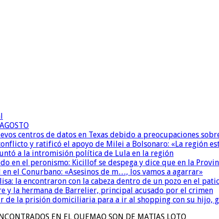
l
E AGOSTO
uevos centros de datos en Texas debido a preocupaciones sobr
conflicto y ratificó el apoyo de Milei a Bolsonaro: «La región
untó a la intromisión política de Lula en la región
 en el peronismo: Kicillof se despega y dice que en la Provinc
 en el Conurbano: «Asesinos de m…, los vamos a agarrar»
isa: la encontraron con la cabeza dentro de un pozo en el pati
re y la hermana de Barrelier, principal acusado por el crimen
r de la prisión domiciliaria para a ir al shopping con su hijo
ENCONTRADOS EN EL QUEMAO SON DE MATIAS LOTO