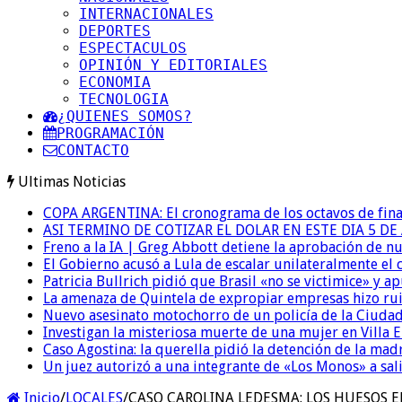
INTERNACIONALES
DEPORTES
ESPECTACULOS
OPINIÓN Y EDITORIALES
ECONOMIA
TECNOLOGIA
¿QUIENES SOMOS?
PROGRAMACIÓN
CONTACTO
Ultimas Noticias
COPA ARGENTINA: El cronograma de los octavos de fina
ASI TERMINO DE COTIZAR EL DOLAR EN ESTE DIA 5 D
Freno a la IA | Greg Abbott detiene la aprobación de n
El Gobierno acusó a Lula de escalar unilateralmente el 
Patricia Bullrich pidió que Brasil «no se victimice» y ap
La amenaza de Quintela de expropiar empresas hizo ruido
Nuevo asesinato motochorro de un policía de la Ciudad
Investigan la misteriosa muerte de una mujer en Villa El
Caso Agostina: la querella pidió la detención de la mad
Un juez autorizó a una integrante de «Los Monos» a sali
Inicio
/
LOCALES
/
CASO CAROLINA LEDESMA: LOS HUESOS 