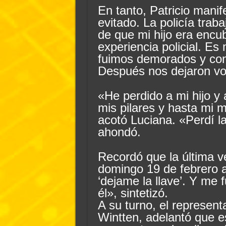
En tanto, Patricio manif
evitado. La policía trab
de que mi hijo era encub
experiencia policial. Es
fuimos demorados y con
Después nos dejaron vo
«He perdido a mi hijo y 
mis pilares y hasta mi
acotó Luciana. «Perdí la
ahondó.
Recordó que la última ve
domingo 19 de febrero a
‘dejame la llave’. Y me
él», sintetizó.
A su turno, el representa
Wintten, adelantó que 