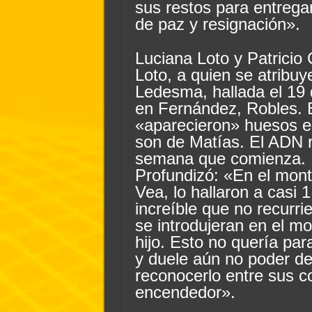
sus restos para entregar
de paz y resignación».
Luciana Loto y Patricio
Loto, a quien se atribuy
Ledesma, hallada el 19 
en Fernández, Robles. E
«aparecieron» huesos 
son de Matías. El ADN r
semana que comienza.
Profundizó: «En el mont
Vea, lo hallaron a casi
increíble que no recurri
se introdujeran en el mo
hijo. Esto no quería pa
y duele aún no poder de
reconocerlo entre sus c
encendedor».