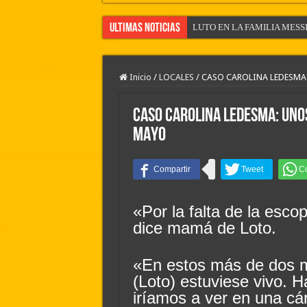
Ultimas Noticias
LUTO EN LA FAMILIA MESSI
EL CLIMA EN LA CIUDAD D
ASI TERMINO DE COTIZAR 
Inicio
/
LOCALES
/
CASO CAROLINA LEDESMA
LA AGENDA DEPORTIVA DEL
CASO CAROLINA LEDESMA: UNO
Camilota presentó a su nueva n
MAYO
River lo descartó y el pibe Ja
LAS NOTICIAS DE LA CIUD
LAS NOTICIAS POLICIALES 
Flávio Bolsonaro culpó a Lula d
«Por la falta de la esco
dice mamá de Loto.
Divisiones Inferiores de la Li
«En estos más de dos 
(Loto) estuviese vivo. 
iríamos a ver en una cár