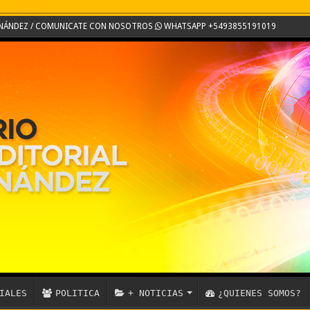
ERNÁNDEZ / COMUNICATE CON NOSOTROS
WHATSAPP +5493855191019
IALES
POLITICA
+ NOTICIAS
¿QUIENES SOMOS?