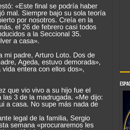
estó: «Este final se podría haber
ajó mal. Siempre bajo su sola teoría
ierto por nosotros. Creía en la
 más, el 26 de febrero casi todos
ducidos a la Seccional 35.
lver a casa».
a mi padre, Arturo Loto. Dos de
 madre, Ageda, estuvo demorada»,
 vida entera con ellos dos»,
ESPAC
z que vio vivo a su hijo fue el
 las 3 de la madrugada. «Me dijo:
 fui a casa. No supe más nada de
nte legal de la familia, Sergio
esta semana «procuraremos les