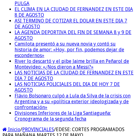
PULGA
EL CLIMA EN LA CIUDAD DE FERNANDEZ EN ESTE DIA
8 DE AGOSTO
ASI TERMINO DE COTIZAR EL DOLAR EN ESTE DIA 7
DE AGOSTO
LA AGENDA DEPORTIVA DEL FIN DE SEMANA 8 y 9 DE
AGOSTO
Camilota presentó a su nueva novia y contó su
historia de amor: «Hoy, por fin, podemos dejar de
escondernos»
River lo descartó y el pibe Jaime brilla en Peñarol de
Montevideo: «¿Nos dieron a Messi?»
LAS NOTICIAS DE LA CIUDAD DE FERNANDEZ EN ESTE
DIA 7 DE AGOSTO
LAS NOTICIAS POLICIALES DEL DIA DE HOY 7 DE
AGOSTO
Flávio Bolsonaro culpó a Lula da Silva de la crisis con
Argentina y a su «política exterior ideologizada y de
confrontación»
Divisiones Inferiores de la Liga Santiagueña:
Cronograma de la segunda fecha
Inicio
/
PROVINCIALES
/
EDESE: CORTES PROGRAMADOS
PARA MAÑANA MARTES 12 DE MAYO