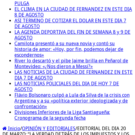
PULGA
EL CLIMA EN LA CIUDAD DE FERNANDEZ EN ESTE DIA
8 DE AGOSTO
ASI TERMINO DE COTIZAR EL DOLAR EN ESTE DIA 7
DE AGOSTO
LA AGENDA DEPORTIVA DEL FIN DE SEMANA 8 y 9 DE
AGOSTO
Camilota presentó a su nueva novia y contó su
historia de amor: «Hoy, por fin, podemos dejar de
escondernos»
River lo descartó y el pibe Jaime brilla en Peñarol de
Montevideo: «¿Nos dieron a Messi?»
LAS NOTICIAS DE LA CIUDAD DE FERNANDEZ EN ESTE
DIA 7 DE AGOSTO
LAS NOTICIAS POLICIALES DEL DIA DE HOY 7 DE
AGOSTO
Flávio Bolsonaro culpó a Lula da Silva de la crisis con
Argentina y a su «política exterior ideologizada y de
confrontación»
Divisiones Inferiores de la Liga Santiagueña:
Cronograma de la segunda fecha
Inicio
/
OPINIÓN Y EDITORIALES
/
EDITORIAL DEL DIA 20
DE MARZO: “LA VERDAD DETRÁS DE LOS IMPUESTOS Y LOS