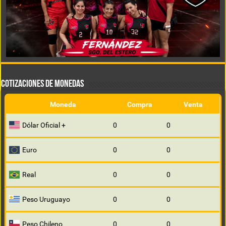
COTIZACIONES DE MONEDAS
Moneda
Compra
Venta
Dólar Oficial +
0
0
Euro
0
0
Real
0
0
Peso Uruguayo
0
0
Peso Chileno
0
0