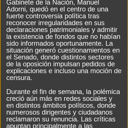
Gabinete de la Nación, Manuel
Adorni, quedó en el centro de una
Flávio Bolsonaro culpó a Lula da Silva de la crisis con Argentina y a su «polític
fuerte controversia política tras
Divisiones Inferiores de la Liga Santiagueña: Cronograma de la segunda fecha
reconocer irregularidades en sus
declaraciones patrimoniales y admitir
la existencia de fondos que no habían
sido informados oportunamente. La
situación generó cuestionamientos en
el Senado, donde distintos sectores
de la oposición impulsan pedidos de
explicaciones e incluso una moción de
censura.
Durante el fin de semana, la polémica
creció aún más en redes sociales y
en distintos ámbitos políticos, donde
numerosos dirigentes y ciudadanos
reclamaron su renuncia. Las críticas
apuntan principalmente a las