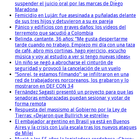
suspender el juicio oral por las marcas de Diego
Maradona
Femicidio en Luján: fue asesinada a puñaladas delante
de sus tres hijos y detuvieron a su ex pareja
Pánico y edificios con graves daños: los videos del
terremoto que sacudió a Colombia
Belinda, cantante, 36 años: “Me gusta despertarme
tarde cuando no trabajo. Empiezo mi día con una taza
de café, abro mis cortinas, hago ejercicio, escucho
música y voy al estudio a ver si tengo nuevas ideas»
Un niño se negó a abrocharse el cinturón de
seguridad y provocó la cancelación de un vuelo
“Sonreí, te estamos filmando”: se infiltraron en una
red de trabajadores norcoreanos, los grabaron y lo
mostraron en DEF CON 34
Fernández Sagasti presentó un proyecto para que las
senadoras embarazadas puedan sesionar y votar de
forma remota
Respuesta del massismo al Gobierno por la Ley de
Tierras: «Dejaron que Bullrich se estrelle»
El embajador argentino en Brasil ya está en Buenos
Aires y la crisis con Lula escala tras los nuevos ataques
de Milei