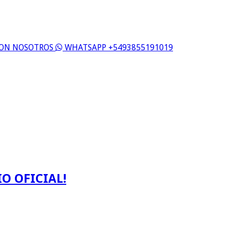
 CON NOSOTROS
WHATSAPP +5493855191019
O OFICIAL!