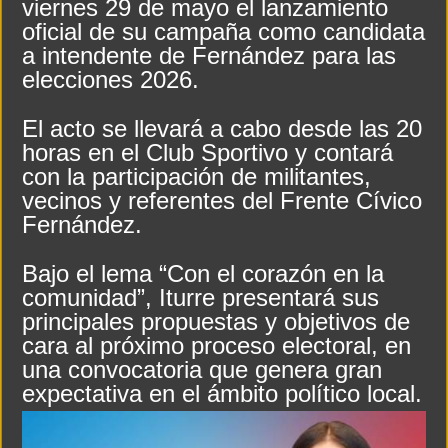
viernes 29 de mayo el lanzamiento
oficial de su campaña como candidata
Freno a la IA | Greg Abbott detiene la aprobación de nuevos centros de datos en 
a intendente de Fernández para las
El Gobierno acusó a Lula de escalar unilateralmente el conflicto y ratificó el a
elecciones 2026.
El acto se llevará a cabo desde las 20
horas en el Club Sportivo y contará
con la participación de militantes,
vecinos y referentes del Frente Cívico
Fernández.
Bajo el lema “Con el corazón en la
comunidad”, Iturre presentará sus
principales propuestas y objetivos de
cara al próximo proceso electoral, en
una convocatoria que genera gran
expectativa en el ámbito político local.