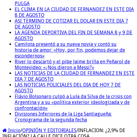
PULGA
EL CLIMA EN LA CIUDAD DE FERNANDEZ EN ESTE DIA
8 DE AGOSTO
ASI TERMINO DE COTIZAR EL DOLAR EN ESTE DIA 7
DE AGOSTO
LA AGENDA DEPORTIVA DEL FIN DE SEMANA 8 y 9 DE
AGOSTO
Camilota presentó a su nueva novia y contó su
historia de amor: «Hoy, por fin, podemos dejar de
escondernos»
River lo descartó y el pibe Jaime brilla en Peñarol de
Montevideo: «¿Nos dieron a Messi?»
LAS NOTICIAS DE LA CIUDAD DE FERNANDEZ EN ESTE
DIA 7 DE AGOSTO
LAS NOTICIAS POLICIALES DEL DIA DE HOY 7 DE
AGOSTO
Flávio Bolsonaro culpó a Lula da Silva de la crisis con
Argentina y a su «política exterior ideologizada y de
confrontación»
Divisiones Inferiores de la Liga Santiagueña:
Cronograma de la segunda fecha
Inicio
/
OPINIÓN Y EDITORIALES
/
INFLACION: ¿2,9% DE
INFLACIÓN? LA CALLE DICE OTRA COSA