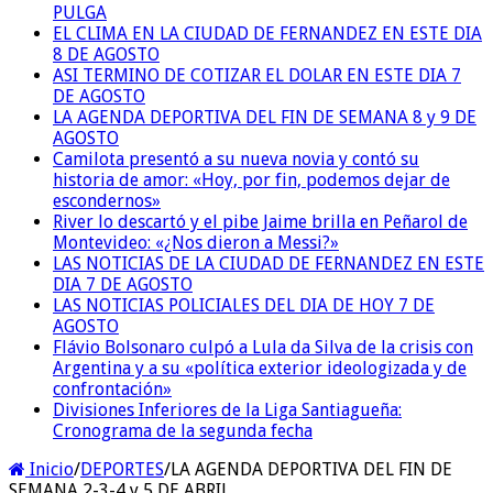
PULGA
EL CLIMA EN LA CIUDAD DE FERNANDEZ EN ESTE DIA
8 DE AGOSTO
ASI TERMINO DE COTIZAR EL DOLAR EN ESTE DIA 7
DE AGOSTO
LA AGENDA DEPORTIVA DEL FIN DE SEMANA 8 y 9 DE
AGOSTO
Camilota presentó a su nueva novia y contó su
historia de amor: «Hoy, por fin, podemos dejar de
escondernos»
River lo descartó y el pibe Jaime brilla en Peñarol de
Montevideo: «¿Nos dieron a Messi?»
LAS NOTICIAS DE LA CIUDAD DE FERNANDEZ EN ESTE
DIA 7 DE AGOSTO
LAS NOTICIAS POLICIALES DEL DIA DE HOY 7 DE
AGOSTO
Flávio Bolsonaro culpó a Lula da Silva de la crisis con
Argentina y a su «política exterior ideologizada y de
confrontación»
Divisiones Inferiores de la Liga Santiagueña:
Cronograma de la segunda fecha
Inicio
/
DEPORTES
/
LA AGENDA DEPORTIVA DEL FIN DE
SEMANA 2-3-4 y 5 DE ABRIL