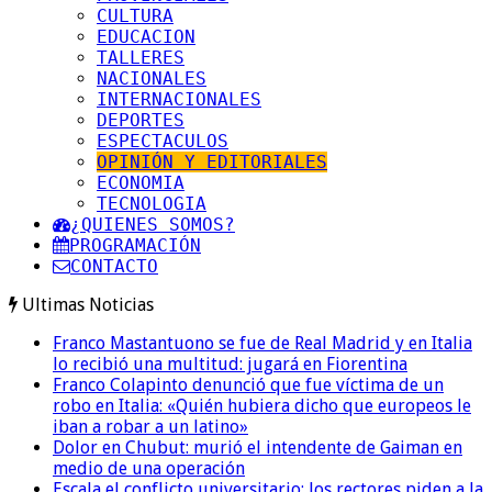
CULTURA
EDUCACION
TALLERES
NACIONALES
INTERNACIONALES
DEPORTES
ESPECTACULOS
OPINIÓN Y EDITORIALES
ECONOMIA
TECNOLOGIA
¿QUIENES SOMOS?
PROGRAMACIÓN
CONTACTO
Ultimas Noticias
Franco Mastantuono se fue de Real Madrid y en Italia
lo recibió una multitud: jugará en Fiorentina
Franco Colapinto denunció que fue víctima de un
robo en Italia: «Quién hubiera dicho que europeos le
iban a robar a un latino»
Dolor en Chubut: murió el intendente de Gaiman en
medio de una operación
Escala el conflicto universitario: los rectores piden a la