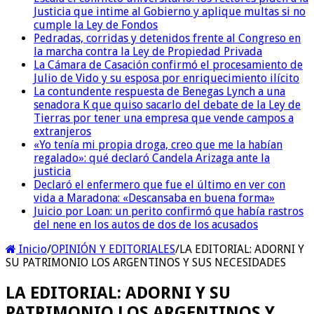
Justicia que intime al Gobierno y aplique multas si no
cumple la Ley de Fondos
Pedradas, corridas y detenidos frente al Congreso en
la marcha contra la Ley de Propiedad Privada
La Cámara de Casación confirmó el procesamiento de
Julio de Vido y su esposa por enriquecimiento ilícito
La contundente respuesta de Benegas Lynch a una
senadora K que quiso sacarlo del debate de la Ley de
Tierras por tener una empresa que vende campos a
extranjeros
«Yo tenía mi propia droga, creo que me la habían
regalado»: qué declaró Candela Arizaga ante la
justicia
Declaró el enfermero que fue el último en ver con
vida a Maradona: «Descansaba en buena forma»
Juicio por Loan: un perito confirmó que había rastros
del nene en los autos de dos de los acusados
Inicio
/
OPINIÓN Y EDITORIALES
/
LA EDITORIAL: ADORNI Y
SU PATRIMONIO LOS ARGENTINOS Y SUS NECESIDADES
LA EDITORIAL: ADORNI Y SU
PATRIMONIO LOS ARGENTINOS Y