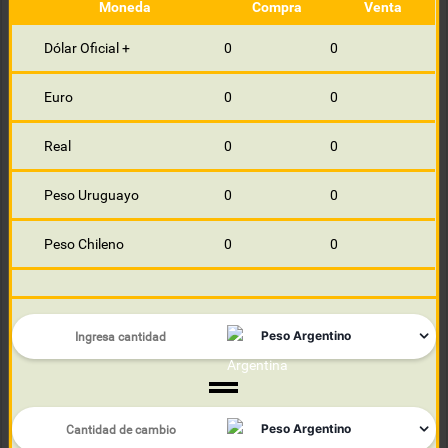
Moneda
Compra
Venta
Dólar Oficial +
0
0
Euro
0
0
Real
0
0
Peso Uruguayo
0
0
Peso Chileno
0
0