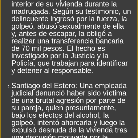
interior de su vivienda durante la
EL CLIMA EN LA CIUDAD DE FERNANDEZ EN ESTE DIA 7 DE AGOSTO
madrugada. Según su testimonio, un
delincuente ingresó por la fuerza, la
Franco Mastantuono se fue de Real Madrid y en Italia lo recibió una multitud: ju
golpeó, abusó sexualmente de ella
y, antes de escapar, la obligó a
realizar una transferencia bancaria
de 70 mil pesos. El hecho es
investigado por la Justicia y la
Policía, que trabajan para identificar
y detener al responsable.
Santiago del Estero: Una empleada
judicial denunció haber sido víctima
de una brutal agresión por parte de
su pareja, quien presuntamente,
bajo los efectos del alcohol, la
golpeó, intentó ahorcarla y luego la
expulsó desnuda de la vivienda tras
una discusión motivada por la