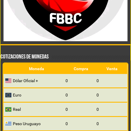
COTIZACIONES DE MONEDAS
Moneda
Compra
Venta
Dólar Oficial +
0
0
Euro
0
0
Real
0
0
Peso Uruguayo
0
0