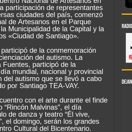
uentro Nacional de Artesanos en
a participación de representantes
ersas ciudades del país, comenzó
nal de Artesanos en el Parque
RADIO
a Municipalidad de la Capital y la
os «Ciudad de Santiago».
 participó de la conmemoración
cienciación del autismo. La
 Fuentes, participó de la
ía mundial, nacional y provincial
n del autismo que se llevó a cabo
DEJAN
do por Santiago TEA-VAY.
entro con el arte durante el finde
o “Rincón Malvinas”, el día
lo de danza y teatro “Él vive,
, el domingo, serán los grandes
tro Cultural del Bicentenario.