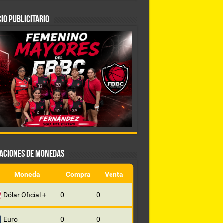
IO PUBLICITARIO
ZACIONES DE MONEDAS
Moneda
Compra
Venta
Dólar Oficial +
0
0
Euro
0
0