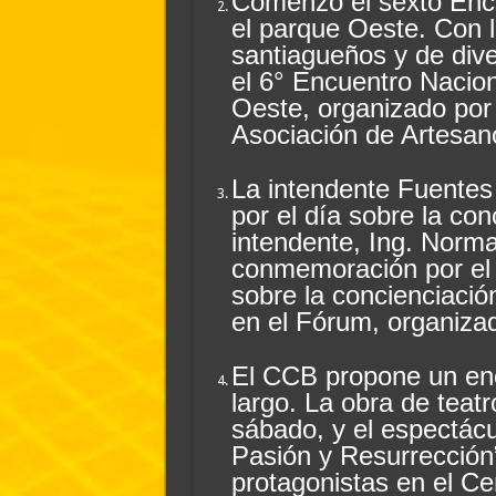
Comenzó el sexto Enc
el parque Oeste. Con l
santiagueños y de div
el 6° Encuentro Nacio
Oeste, organizado por l
Asociación de Artesan
La intendente Fuentes
por el día sobre la con
intendente, Ing. Norma
conmemoración por el d
sobre la concienciació
en el Fórum, organiza
El CCB propone un encu
largo. La obra de teatr
sábado, y el espectácu
Pasión y Resurrección”
protagonistas en el Cen