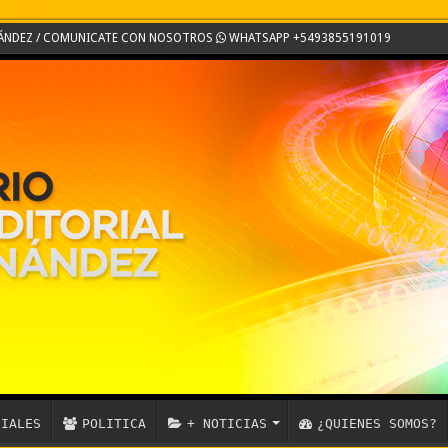
RNÁNDEZ / COMUNICATE CON NOSOTROS
WHATSAPP +5493855191019
CIALES
POLITICA
+ NOTICIAS
¿QUIENES SOMOS?