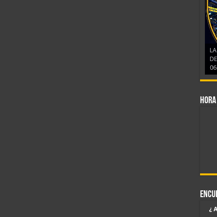
LA
DE
06
Hora
Encu
¿ 