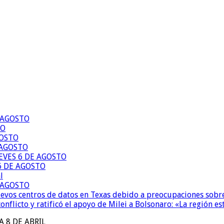
E AGOSTO
TO
GOSTO
 AGOSTO
EVES 6 DE AGOSTO
6 DE AGOSTO
l
E AGOSTO
uevos centros de datos en Texas debido a preocupaciones sobr
conflicto y ratificó el apoyo de Milei a Bolsonaro: «La región
A 8 DE ABRIL