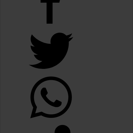
El Gobierno acusó a Lula de escalar unilateralmente el conflicto y ratificó el a
Patricia Bullrich pidió que Brasil «no se victimice» y apuntó a la intromisión pol