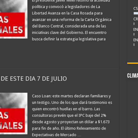
El presidente Javier Milei retomó la actividad
política y convocó a legisladores de La
CS
Libertad Avanza en la Casa Rosada para
CR
avanzar en una reforma de la Carta Orgánica
del Banco Central, considerada una de las
EN
iniciativas clave del Gobierno. El encuentro
busca definir la estrategia legislativa para
EN
CLIM
DE ESTE DIA 7 DE JULIO
Caso Loan: este martes declaran familiares y
un testigo. Uno de los que dará testimonio es
quien encontró huellas en el barro. Las
consultoras prevén que el IPC baje del 2%
desde agosto y proyectan un dólar a $1.673
para fin de año. El último Relevamiento de
Expectativas de Mercado …