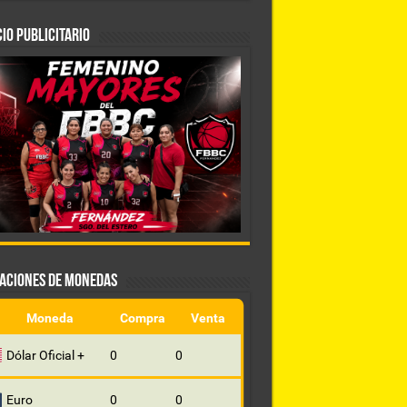
IO PUBLICITARIO
ZACIONES DE MONEDAS
Moneda
Compra
Venta
Dólar Oficial +
0
0
Euro
0
0