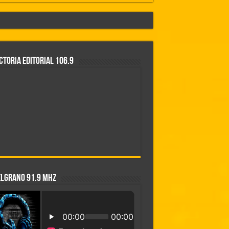
CTORIA EDITORIAL 106.9
co y de agua
esperamos que así también sea en Brasil»
ELGRANO 91.9 MHZ