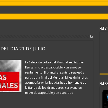
DE AGOSTO
5 DE AGOSTO
FM VI
IA 6 DE AGOSTO
 HOY JUEVES 6 DE AGOSTO
DEL DIA 21 DE JULIO
TE DIA 6 DE AGOSTO
final
La Selección volvió del Mundial: multitud en
IA 5 DE AGOSTO
Ezeiza, micro descapotable y un emotivo
 nuevos centros de datos en Texas debido a preocupaciones sobre el consumo eléctri
recibimiento. El plantel argentino regresó al
país tras la final del Mundial. Miles de hinchas
l conflicto y ratificó el apoyo de Milei a Bolsonaro: «La región está cambiando y 
acompañaron la llegada; hubo homenaje de
FM B
 apuntó a la intromisión política de Lula en la región
la Banda de los Granaderos, caravana en
micro descapotable y un esperado