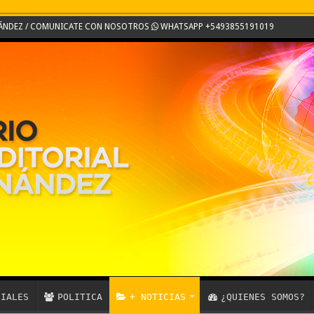
RNÁNDEZ / COMUNICATE CON NOSOTROS
WHATSAPP +5493855191019
CIALES
POLITICA
+ NOTICIAS
¿QUIENES SOMOS?