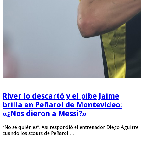
River lo descartó y el pibe Jaime
brilla en Peñarol de Montevideo:
«¿Nos dieron a Messi?»
“No sé quién es”. Así respondió el entrenador Diego Aguirre
cuando los scouts de Peñarol …