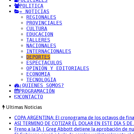
POLICIALES
POLITICA
+ NOTICIAS
REGIONALES
PROVINCIALES
CULTURA
EDUCACION
TALLERES
NACIONALES
INTERNACIONALES
DEPORTES
ESPECTACULOS
OPINIÓN Y EDITORIALES
ECONOMIA
TECNOLOGIA
¿QUIENES SOMOS?
PROGRAMACIÓN
CONTACTO
Ultimas Noticias
COPA ARGENTINA: El cronograma de los octavos de fina
ASI TERMINO DE COTIZAR EL DOLAR EN ESTE DIA 5 D
Freno a la IA | Greg Abbott detiene la aprobación de n