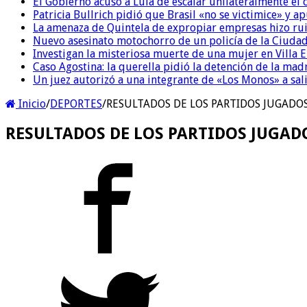
El Gobierno acusó a Lula de escalar unilateralmente el 
Patricia Bullrich pidió que Brasil «no se victimice» y ap
La amenaza de Quintela de expropiar empresas hizo ruido
Nuevo asesinato motochorro de un policía de la Ciudad
Investigan la misteriosa muerte de una mujer en Villa El
Caso Agostina: la querella pidió la detención de la mad
Un juez autorizó a una integrante de «Los Monos» a sali
Inicio
/
DEPORTES
/
RESULTADOS DE LOS PARTIDOS JUGADOS 
RESULTADOS DE LOS PARTIDOS JUGADOS