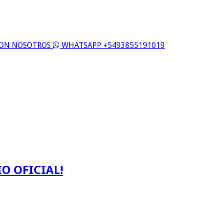
 CON NOSOTROS
WHATSAPP +5493855191019
O OFICIAL!