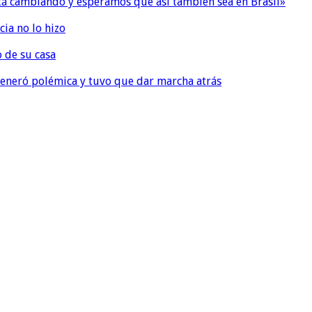
 está cambiando y esperamos que así también sea en Brasil»
ia no lo hizo
o de su casa
, generó polémica y tuvo que dar marcha atrás