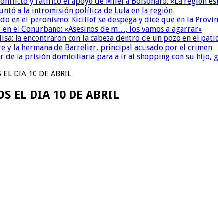
conflicto y ratificó el apoyo de Milei a Bolsonaro: «La región
untó a la intromisión política de Lula en la región
 en el peronismo: Kicillof se despega y dice que en la Provinc
 en el Conurbano: «Asesinos de m…, los vamos a agarrar»
isa: la encontraron con la cabeza dentro de un pozo en el pati
re y la hermana de Barrelier, principal acusado por el crimen
r de la prisión domiciliaria para a ir al shopping con su hijo
EL DIA 10 DE ABRIL
 EL DIA 10 DE ABRIL