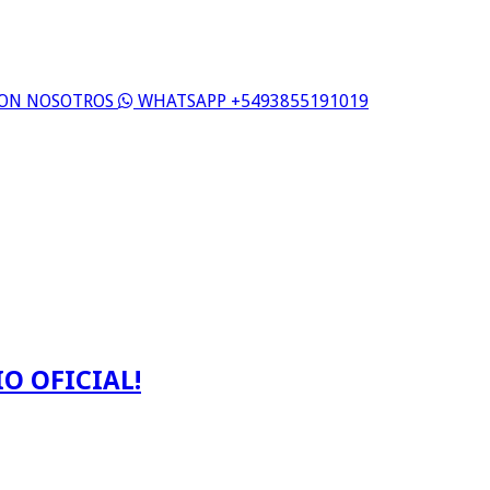
 CON NOSOTROS
WHATSAPP +5493855191019
O OFICIAL!