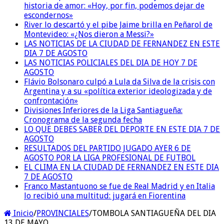
historia de amor: «Hoy, por fin, podemos dejar de
escondernos»
River lo descartó y el pibe Jaime brilla en Peñarol de
Montevideo: «¿Nos dieron a Messi?»
LAS NOTICIAS DE LA CIUDAD DE FERNANDEZ EN ESTE
DIA 7 DE AGOSTO
LAS NOTICIAS POLICIALES DEL DIA DE HOY 7 DE
AGOSTO
Flávio Bolsonaro culpó a Lula da Silva de la crisis con
Argentina y a su «política exterior ideologizada y de
confrontación»
Divisiones Inferiores de la Liga Santiagueña:
Cronograma de la segunda fecha
LO QUE DEBES SABER DEL DEPORTE EN ESTE DIA 7 DE
AGOSTO
RESULTADOS DEL PARTIDO JUGADO AYER 6 DE
AGOSTO POR LA LIGA PROFESIONAL DE FUTBOL
EL CLIMA EN LA CIUDAD DE FERNANDEZ EN ESTE DIA
7 DE AGOSTO
Franco Mastantuono se fue de Real Madrid y en Italia
lo recibió una multitud: jugará en Fiorentina
Inicio
/
PROVINCIALES
/
TOMBOLA SANTIAGUEÑA DEL DIA
13 DE MAYO