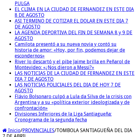
PULGA
EL CLIMA EN LA CIUDAD DE FERNANDEZ EN ESTE DIA
8 DE AGOSTO
ASI TERMINO DE COTIZAR EL DOLAR EN ESTE DIA 7
DE AGOSTO
LA AGENDA DEPORTIVA DEL FIN DE SEMANA 8 y 9 DE
AGOSTO
Camilota presentó a su nueva novia y contó su
historia de amor: «Hoy, por fin, podemos dejar de
escondernos»
River lo descartó y el pibe Jaime brilla en Peñarol de
Montevideo: «¿Nos dieron a Messi?»
LAS NOTICIAS DE LA CIUDAD DE FERNANDEZ EN ESTE
DIA 7 DE AGOSTO
LAS NOTICIAS POLICIALES DEL DIA DE HOY 7 DE
AGOSTO
Flávio Bolsonaro culpó a Lula da Silva de la crisis con
Argentina y a su «política exterior ideologizada y de
confrontación»
Divisiones Inferiores de la Liga Santiagueña:
Cronograma de la segunda fecha
Inicio
/
PROVINCIALES
/
TOMBOLA SANTIAGUEÑA DEL DIA
7 DE ABRIL