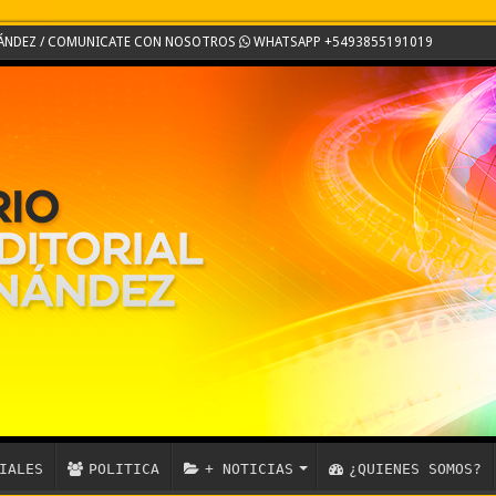
RNÁNDEZ / COMUNICATE CON NOSOTROS
WHATSAPP +5493855191019
IALES
POLITICA
+ NOTICIAS
¿QUIENES SOMOS?