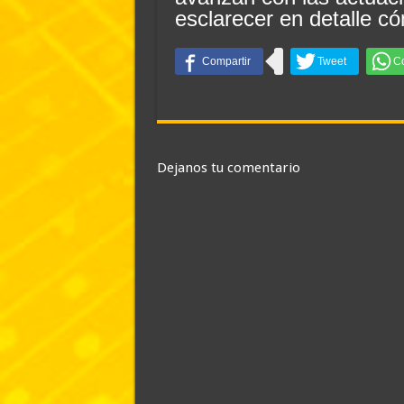
esclarecer en detalle có
Dejanos tu comentario