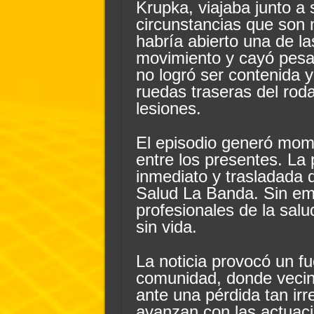
Krupka, viajaba junto a 
circunstancias que son m
habría abierto una de la
movimiento y cayó pesa
no logró ser contenida y
ruedas traseras del rod
lesiones.
El episodio generó mom
entre los presentes. La
inmediato y trasladada d
Salud La Banda. Sin emb
profesionales de la sal
sin vida.
La noticia provocó un fu
comunidad, donde vecin
ante una pérdida tan irr
avanzan con las actuac