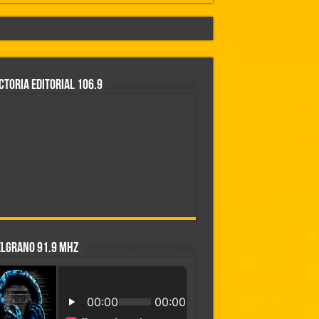
CTORIA EDITORIAL 106.9
co y de agua
esperamos que así también sea en Brasil»
ELGRANO 91.9 MHZ