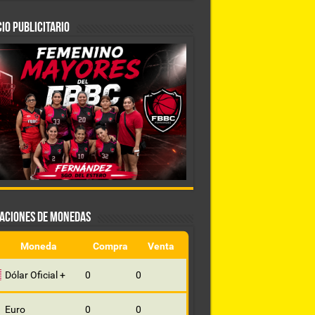
IO PUBLICITARIO
ZACIONES DE MONEDAS
Moneda
Compra
Venta
Dólar Oficial +
0
0
Euro
0
0