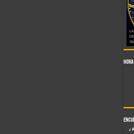
LA
DE
06
Hora
Encu
¿ 