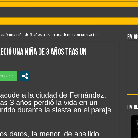
DE AGOSTO
5 DE AGOSTO
eció una niña de 3 años tras un accidente con un tractor
FM VI
IA 6 DE AGOSTO
eció una niña de 3 años tras un
 HOY JUEVES 6 DE AGOSTO
TE DIA 6 DE AGOSTO
final
IA 5 DE AGOSTO
 nuevos centros de datos en Texas debido a preocupaciones sobre el consumo eléctri
sacude a la ciudad de Fernández,
s 3 años perdió la vida en un
l conflicto y ratificó el apoyo de Milei a Bolsonaro: «La región está cambiando y 
FM B
rido durante la siesta en el paraje
 apuntó a la intromisión política de Lula en la región
os datos, la menor, de apellido