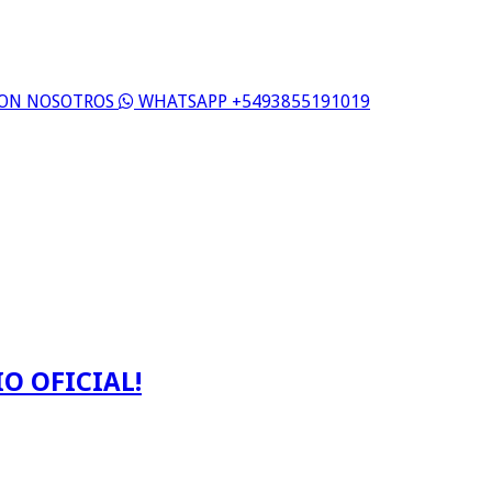
 CON NOSOTROS
WHATSAPP +5493855191019
O OFICIAL!