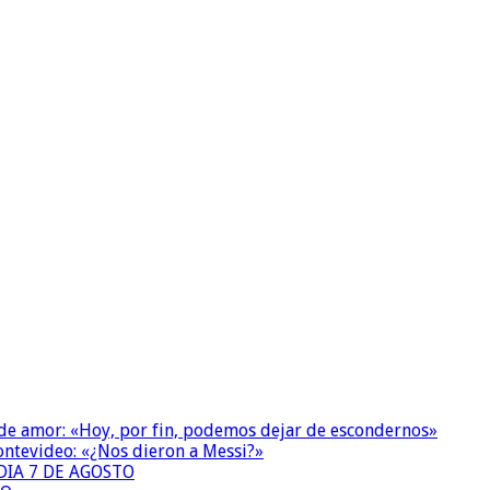
 de amor: «Hoy, por fin, podemos dejar de escondernos»
Montevideo: «¿Nos dieron a Messi?»
DIA 7 DE AGOSTO