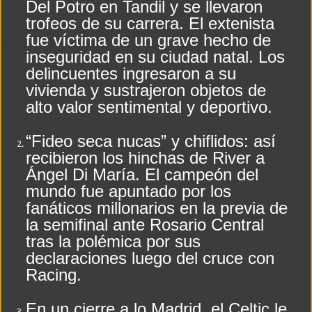
Del Potro en Tandil y se llevaron
trofeos de su carrera. El extenista
La amenaza de Quintela de expropiar empresas hizo ruido en el peronismo: Kicillo
fue víctima de un grave hecho de
Nuevo asesinato motochorro de un policía de la Ciudad en el Conurbano: «Asesi
inseguridad en su ciudad natal. Los
delincuentes ingresaron a su
vivienda y sustrajeron objetos de
alto valor sentimental y deportivo.
“Fideo seca nucas” y chiflidos: así
recibieron los hinchas de River a
Ángel Di María. El campeón del
mundo fue apuntado por los
fanáticos millonarios en la previa de
la semifinal ante Rosario Central
tras la polémica por sus
declaraciones luego del cruce con
Racing.
En un cierre a lo Madrid, el Celtic le