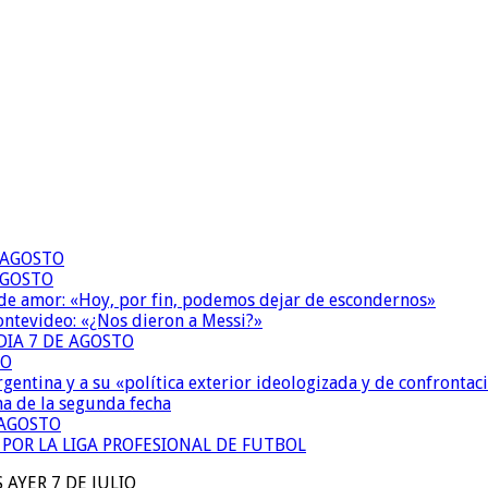
E AGOSTO
AGOSTO
 de amor: «Hoy, por fin, podemos dejar de escondernos»
Montevideo: «¿Nos dieron a Messi?»
DIA 7 DE AGOSTO
TO
Argentina y a su «política exterior ideologizada y de confrontac
ma de la segunda fecha
 AGOSTO
 POR LA LIGA PROFESIONAL DE FUTBOL
AYER 7 DE JULIO