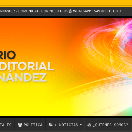
 FERNÁNDEZ / COMUNICATE CON NOSOTROS
WHATSAPP +5493855191019
IALES
POLITICA
+ NOTICIAS
¿QUIENES SOMOS?