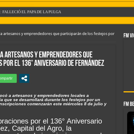
: FALLECIÓ EL PAPA DE LA PULGA
E FERNANDEZ EN ESTE DIA 8 DE AGOSTO
EL DOLAR EN ESTE DIA 7 DE AGOSTO
ra artesanos y emprendedores que participarán de los festejos por
FM VI
 FIN DE SEMANA 8 y 9 DE AGOSTO
ovia y contó su historia de amor: «Hoy, por fin, podemos dejar de escondernos»
ra artesanos y emprendedores que
ime brilla en Peñarol de Montevideo: «¿Nos dieron a Messi?»
s por el 136° Aniversario de Fernández
AD DE FERNANDEZ EN ESTE DIA 7 DE AGOSTO
DEL DIA DE HOY 7 DE AGOSTO
a Silva de la crisis con Argentina y a su «política exterior ideologizada y de conf
ocó a artesanos y emprendedores locales a
ga Santiagueña: Cronograma de la segunda fecha
ria que se desarrollará durante los festejos por un
inscripciones comenzarán este miércoles 8 de julio y
FM B
braciones por el 136° Aniversario
z, Capital del Agro, la