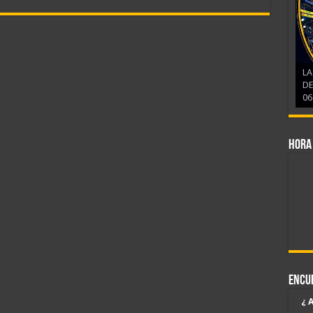
LA
DE
06
Hora
Encu
¿ 