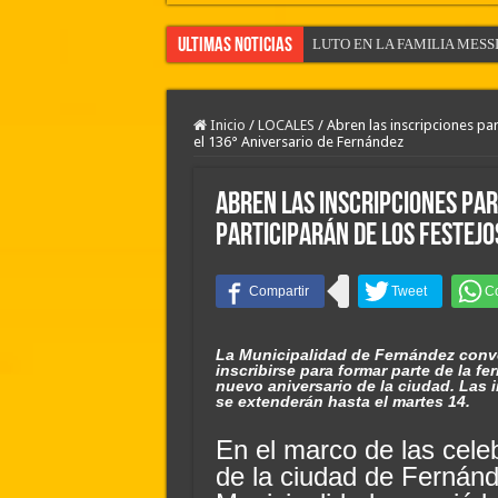
Ultimas Noticias
LUTO EN LA FAMILIA MESSI
EL CLIMA EN LA CIUDAD D
ASI TERMINO DE COTIZAR 
Inicio
/
LOCALES
/
Abren las inscripciones pa
el 136° Aniversario de Fernández
LA AGENDA DEPORTIVA DEL
Camilota presentó a su nueva n
Abren las inscripciones pa
River lo descartó y el pibe Ja
participarán de los festejo
LAS NOTICIAS DE LA CIUD
LAS NOTICIAS POLICIALES 
Flávio Bolsonaro culpó a Lula d
La Municipalidad de Fernández conv
Divisiones Inferiores de la Li
inscribirse para formar parte de la fe
nuevo aniversario de la ciudad. Las 
se extenderán hasta el martes 14.
En el marco de las cele
de la ciudad de Fernánde