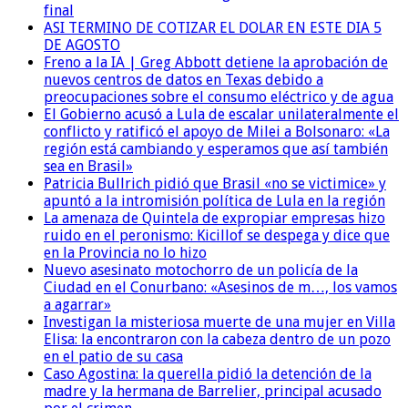
final
ASI TERMINO DE COTIZAR EL DOLAR EN ESTE DIA 5
DE AGOSTO
Freno a la IA | Greg Abbott detiene la aprobación de
nuevos centros de datos en Texas debido a
preocupaciones sobre el consumo eléctrico y de agua
El Gobierno acusó a Lula de escalar unilateralmente el
conflicto y ratificó el apoyo de Milei a Bolsonaro: «La
región está cambiando y esperamos que así también
sea en Brasil»
Patricia Bullrich pidió que Brasil «no se victimice» y
apuntó a la intromisión política de Lula en la región
La amenaza de Quintela de expropiar empresas hizo
ruido en el peronismo: Kicillof se despega y dice que
en la Provincia no lo hizo
Nuevo asesinato motochorro de un policía de la
Ciudad en el Conurbano: «Asesinos de m…, los vamos
a agarrar»
Investigan la misteriosa muerte de una mujer en Villa
Elisa: la encontraron con la cabeza dentro de un pozo
en el patio de su casa
Caso Agostina: la querella pidió la detención de la
madre y la hermana de Barrelier, principal acusado