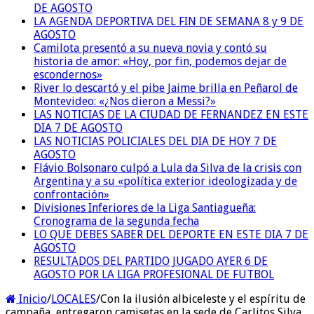
DE AGOSTO
LA AGENDA DEPORTIVA DEL FIN DE SEMANA 8 y 9 DE
AGOSTO
Camilota presentó a su nueva novia y contó su
historia de amor: «Hoy, por fin, podemos dejar de
escondernos»
River lo descartó y el pibe Jaime brilla en Peñarol de
Montevideo: «¿Nos dieron a Messi?»
LAS NOTICIAS DE LA CIUDAD DE FERNANDEZ EN ESTE
DIA 7 DE AGOSTO
LAS NOTICIAS POLICIALES DEL DIA DE HOY 7 DE
AGOSTO
Flávio Bolsonaro culpó a Lula da Silva de la crisis con
Argentina y a su «política exterior ideologizada y de
confrontación»
Divisiones Inferiores de la Liga Santiagueña:
Cronograma de la segunda fecha
LO QUE DEBES SABER DEL DEPORTE EN ESTE DIA 7 DE
AGOSTO
RESULTADOS DEL PARTIDO JUGADO AYER 6 DE
AGOSTO POR LA LIGA PROFESIONAL DE FUTBOL
Inicio
/
LOCALES
/
Con la ilusión albiceleste y el espíritu de
campaña, entregaron camisetas en la sede de Carlitos Silva