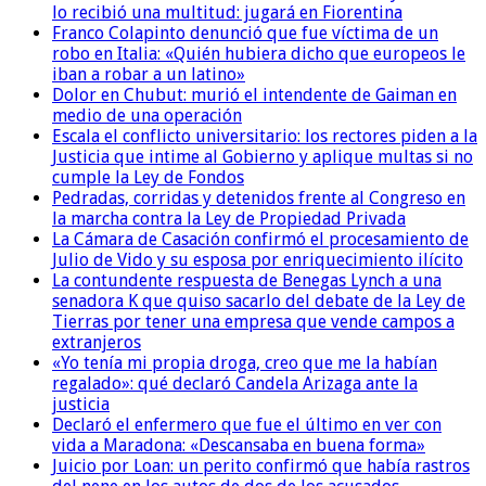
lo recibió una multitud: jugará en Fiorentina
Franco Colapinto denunció que fue víctima de un
robo en Italia: «Quién hubiera dicho que europeos le
iban a robar a un latino»
Dolor en Chubut: murió el intendente de Gaiman en
medio de una operación
Escala el conflicto universitario: los rectores piden a la
Justicia que intime al Gobierno y aplique multas si no
cumple la Ley de Fondos
Pedradas, corridas y detenidos frente al Congreso en
la marcha contra la Ley de Propiedad Privada
La Cámara de Casación confirmó el procesamiento de
Julio de Vido y su esposa por enriquecimiento ilícito
La contundente respuesta de Benegas Lynch a una
senadora K que quiso sacarlo del debate de la Ley de
Tierras por tener una empresa que vende campos a
extranjeros
«Yo tenía mi propia droga, creo que me la habían
regalado»: qué declaró Candela Arizaga ante la
justicia
Declaró el enfermero que fue el último en ver con
vida a Maradona: «Descansaba en buena forma»
Juicio por Loan: un perito confirmó que había rastros