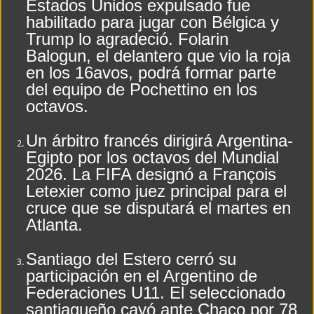
Estados Unidos expulsado fue
habilitado para jugar con Bélgica y
EL CLIMA EN LA CIUDAD DE FERNANDEZ EN ESTE DIA 8 DE AGOSTO
Trump lo agradeció. Folarin
ASI TERMINO DE COTIZAR EL DOLAR EN ESTE DIA 7 DE AGOSTO
Balogun, el delantero que vio la roja
en los 16avos, podrá formar parte
del equipo de Pochettino en los
octavos.
Un árbitro francés dirigirá Argentina-
Egipto por los octavos del Mundial
2026. La FIFA designó a François
Letexier como juez principal para el
cruce que se disputará el martes en
Atlanta.
Santiago del Estero cerró su
participación en el Argentino de
Federaciones U11. El seleccionado
santiagueño cayó ante Chaco por 78