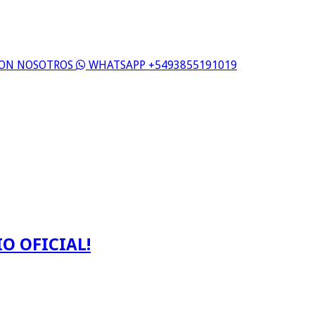
 CON NOSOTROS
WHATSAPP +5493855191019
O OFICIAL!