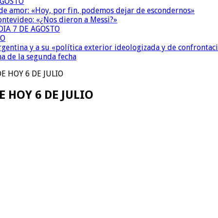
AGOSTO
 de amor: «Hoy, por fin, podemos dejar de escondernos»
Montevideo: «¿Nos dieron a Messi?»
DIA 7 DE AGOSTO
TO
Argentina y a su «política exterior ideologizada y de confrontac
ma de la segunda fecha
E HOY 6 DE JULIO
 HOY 6 DE JULIO