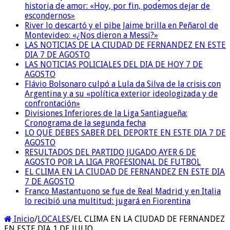
historia de amor: «Hoy, por fin, podemos dejar de
escondernos»
River lo descartó y el pibe Jaime brilla en Peñarol de
Montevideo: «¿Nos dieron a Messi?»
LAS NOTICIAS DE LA CIUDAD DE FERNANDEZ EN ESTE
DIA 7 DE AGOSTO
LAS NOTICIAS POLICIALES DEL DIA DE HOY 7 DE
AGOSTO
Flávio Bolsonaro culpó a Lula da Silva de la crisis con
Argentina y a su «política exterior ideologizada y de
confrontación»
Divisiones Inferiores de la Liga Santiagueña:
Cronograma de la segunda fecha
LO QUE DEBES SABER DEL DEPORTE EN ESTE DIA 7 DE
AGOSTO
RESULTADOS DEL PARTIDO JUGADO AYER 6 DE
AGOSTO POR LA LIGA PROFESIONAL DE FUTBOL
EL CLIMA EN LA CIUDAD DE FERNANDEZ EN ESTE DIA
7 DE AGOSTO
Franco Mastantuono se fue de Real Madrid y en Italia
lo recibió una multitud: jugará en Fiorentina
Inicio
/
LOCALES
/
EL CLIMA EN LA CIUDAD DE FERNANDEZ
EN ESTE DIA 1 DE JULIO