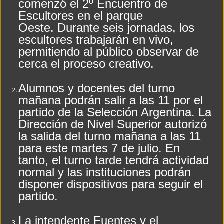
comenzó el 2º Encuentro de
Escultores en el parque
Divisiones Inferiores de la Liga Santiagueña: Cronograma de la segunda fecha
Oeste. Durante seis jornadas, los
LO QUE DEBES SABER DEL DEPORTE EN ESTE DIA 7 DE AGOSTO
escultores trabajarán en vivo,
permitiendo al público observar de
cerca el proceso creativo.
Alumnos y docentes del turno
mañana podrán salir a las 11 por el
partido de la Selección Argentina. La
Dirección de Nivel Superior autorizó
la salida del turno mañana a las 11
para este martes 7 de julio. En
tanto, el turno tarde tendrá actividad
normal y las instituciones podrán
disponer dispositivos para seguir el
partido.
La intendente Fuentes y el